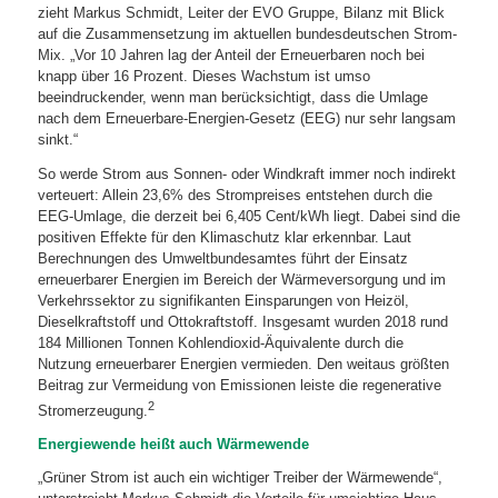
zieht Markus Schmidt, Leiter der EVO Gruppe, Bilanz mit Blick
auf die Zusammensetzung im aktuellen bundesdeutschen Strom-
Mix. „Vor 10 Jahren lag der Anteil der Erneuerbaren noch bei
knapp über 16 Prozent. Dieses Wachstum ist umso
beeindruckender, wenn man berücksichtigt, dass die Umlage
nach dem Erneuerbare-Energien-Gesetz (EEG) nur sehr langsam
sinkt.“
So werde Strom aus Sonnen- oder Windkraft immer noch indirekt
verteuert: Allein 23,6% des Strompreises entstehen durch die
EEG-Umlage, die derzeit bei 6,405 Cent/kWh liegt. Dabei sind die
positiven Effekte für den Klimaschutz klar erkennbar. Laut
Berechnungen des Umweltbundesamtes führt der Einsatz
erneuerbarer Energien im Bereich der Wärmeversorgung und im
Verkehrssektor zu signifikanten Einsparungen von Heizöl,
Dieselkraftstoff und Ottokraftstoff. Insgesamt wurden 2018 rund
184 Millionen Tonnen Kohlendioxid-Äquivalente durch die
Nutzung erneuerbarer Energien vermieden. Den weitaus größten
Beitrag zur Vermeidung von Emissionen leiste die regenerative
2
Stromerzeugung.
Energiewende heißt auch Wärmewende
„Grüner Strom ist auch ein wichtiger Treiber der Wärmewende“,