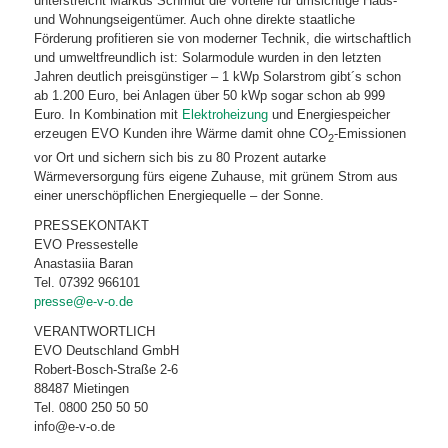
unterstreicht Markus Schmidt die Vorteile für umsichtige Haus-
und Wohnungseigentümer. Auch ohne direkte staatliche
Förderung profitieren sie von moderner Technik, die wirtschaftlich
und umweltfreundlich ist: Solarmodule wurden in den letzten
Jahren deutlich preisgünstiger – 1 kWp Solarstrom gibt´s schon
ab 1.200 Euro, bei Anlagen über 50 kWp sogar schon ab 999
Euro. In Kombination mit
Elektroheizung
und Energiespeicher
erzeugen EVO Kunden ihre Wärme damit ohne CO
-Emissionen
2
vor Ort und sichern sich bis zu 80 Prozent autarke
Wärmeversorgung fürs eigene Zuhause, mit grünem Strom aus
einer unerschöpflichen Energiequelle – der Sonne.
PRESSEKONTAKT
EVO Pressestelle
Anastasiia Baran
Tel. 07392 966101
presse@e-v-o.de
VERANTWORTLICH
EVO Deutschland GmbH
Robert-Bosch-Straße 2-6
88487 Mietingen
Tel. 0800 250 50 50
info@e-v-o.de