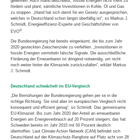
gewinnen. Auch Irland beschließt, fossile Energien nicht mehr zu
fördern und plant, sämtliche Investitionen in Kohle, Öl und Gas
zu stoppen. „Irland hat sich damit für ein Gesetz ausgesprochen,
welches in Deutschland schon längst überfällig ist“, so Markus J.
Schmidt, Energieeffizienz-Experte und Geschäftsführer von
®
EVO
.
Die Bundesregierung hat bereits eingeräumt, die bis zum Jahr
2020 gesteckten Zwischenziele zu verfehlen. „Investitionen in
fossile Energien vermitteln falsche Signale. Die ausschließliche
Förderung der Erneuerbaren ist dringend notwendig, um nicht
noch weiter hinter die Klimaziele zurückzufallen“, erklärt Markus
J. Schmidt.
Deutschland schwächelt im EU-Vergleich
„Die Bemühungen der Bundesregierung gehen per se in die
richtige Richtung. Sie sind aber im europäischen Vergleich nicht
konsequent und effizient genug“, so Schmidt. Das gemeinsame
EU-Klimaziel: Bis zum Jahr 2020 den Anteil an erneuerbaren
Energien am Energieverbrauch auf 20 Prozent steigern; das hat
Schweden bereits im Jahr 2015 mit 50 Prozent deutlich
übertroffen. Laut Climate Action Network (CAN) befindet sich
Deutschland auf der Klimaschutz-Rangliste auf Platz acht von 28