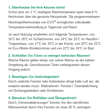
1. Überheizen Sie Ihre Räume nicht!
Schon eine um 1 °C niedrigere Raumtemperatur spart etwa 6 %
Heizkosten über die gesamte Heizperiode. Die programmierbaren
®
Heizkörperthermostate von EVO
ermöglichen individuelle
Temperaturvoreinstellung je Tageszeit und Raum.
Je nach Nutzung empfehlen sich folgende Temperaturen: von
16°C bis 18°C im Schlafzimmer, von 14°C bis 15°C im Hausflur /
Treppenhaus, von 17°C bis 19°C in der Küche, von 20°C bis 22°C
im Ess-/Wohn-/Kinderzimmer und von 22°C bis 24°C im Bad.
2. Schließen Sie Türen zu weniger beheizten Räumen!
Warme Räume geben etwas von seiner Wärme an die kältere
Umgebung ab. Geschlossene Türen verlangsamen diesen
Vorgang jedoch.
3. Beseitigen Sie Undichtigkeiten!
Durch undichte Fenster oder Außentüren dringt kalte Luft ein, die
erwärmt werden muss. Maßnahmen: Fenster-/ Türenabdichtung
mit Dichtungsbändern oder Dichtleisten.
4. Benutzen Sie Rollläden und Übergardinen!
Durch „Fensterabdeckungen“ können Sie den nächtlichen
Wärmeverlust durch Ihre Fenster um etwa 30 % verringern.